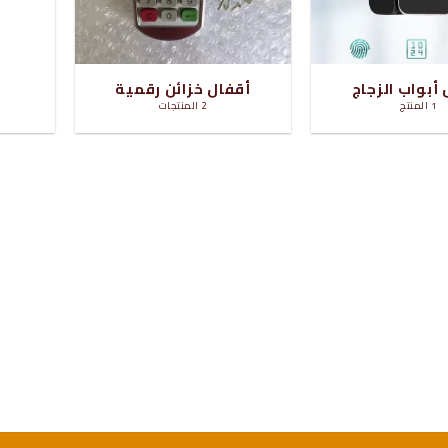
أبواب الزجاج
أقفال خزائن رقمية
ا
1 المنتج
2 المنتجات