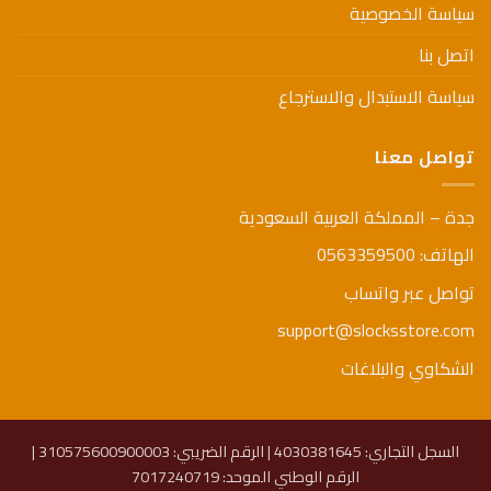
سياسة الخصوصية
اتصل بنا
سياسة الاستبدال والاسترجاع
تواصل معنا
جدة – المملكة العربية السعودية
الهاتف: 0563359500
تواصل عبر واتساب
support@slocksstore.com
الشكاوي والبلاغات
السجل التجاري: 4030381645 | الرقم الضريبي: 310575600900003 |
الرقم الوطني الموحد: 7017240719