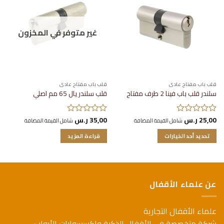
إضافة
إضافة
إلى
إلى
قائمة
قائمة
الرغبات
الرغبات
غير متوفر في المخزون
قلب باب مفتاح عادي
قلب باب مفتاح عادي
سلندر قلب باب فينا 2 طرف مفتاح
قلب سلندر يال 65 مم اصلي
25,00
ر.س
35,00
ر.س
تم
شامل القيمة المضافة
تم
شامل القيمة المضافة
التقييم
التقييم
تحديد أحد الخيارات
قراءة المزيد
0
0
من
من
هناك
5
5
العديد
من
الأشكال
عن علماء الأقفال
المختلفة
لهذا
علماء الأقفال التجارية
المنتج.
يمكن
شركة متخصصة في الأقفال الذكية وإكسسوارات الأبواب