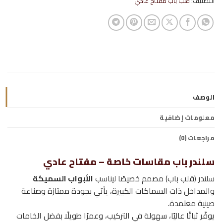
التصنيف:
قلب باب مفتاح عادي
الوصف
معلومات إضافية
مراجعات (0)
سلندر باب مقاسات خاصة – مفتاح عادي
سلندر (قلب باب) مصمم خصيصًا ليناسب
الأبواب السميكة
والمداخل ذات السماكات الكبيرة، يأتي بجودة ممتازة وصناعة
صينية معتمدة.
يوفّر ثباتًا عاليًا، سهولة في التركيب، وعمرًا طويلًا بفضل الخامات