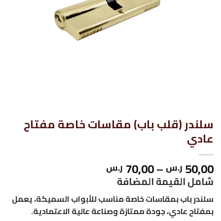
سلندر (قلب باب) مقاسات خاصة مفتاح
عادي
نطاق
70,00
–
50,00
ر.س
ر.س
السعر:
شامل القيمة المضافة
من
سلندر باب بمقاسات خاصة مناسب للأبواب السميكة، يعمل
بمفتاح عادي، جودة ممتازة وصناعة عالية الاعتمادية.
خلال