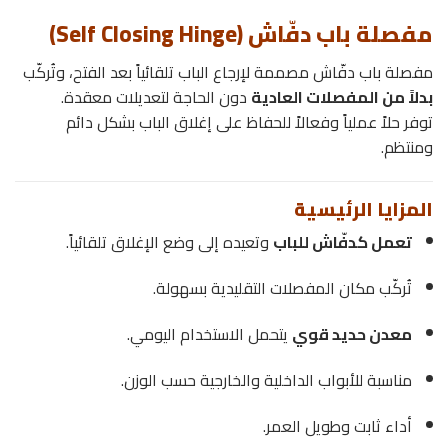
مفصلة باب دفّاش (Self Closing Hinge)
مفصلة باب دفّاش مصممة لإرجاع الباب تلقائياً بعد الفتح، وتُركّب
بدلاً من المفصلات العادية
دون الحاجة لتعديلات معقدة.
توفر حلاً عملياً وفعالاً للحفاظ على إغلاق الباب بشكل دائم
ومنتظم.
المزايا الرئيسية
تعمل كدفّاش للباب
وتعيده إلى وضع الإغلاق تلقائياً.
تُركّب مكان المفصلات التقليدية بسهولة.
معدن حديد قوي
يتحمل الاستخدام اليومي.
مناسبة للأبواب الداخلية والخارجية حسب الوزن.
أداء ثابت وطويل العمر.