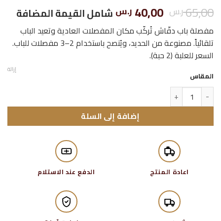
السعر
السعر
40,00
65,00
ر.س
ر.س
شامل القيمة المضافة
الأصلي
الحالي
مفصلة باب دفّاش تُركّب مكان المفصلات العادية وتعيد الباب
هو:
هو:
تلقائياً. مصنوعة من الحديد، ويُنصح باستخدام 2–3 مفصلات للباب.
65,00 ر.س.
40,00 ر.س.
السعر للعلبة (2 حبة).
إزالة
المقاس
كمية مفصلة باب دفاش
إضافة إلى السلة
اعادة المنتج
الدفع عند الاستلام