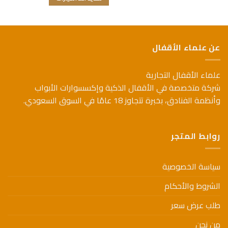
خلال
هناك
هناك
5
العديد
العديد
من
من
الأشكال
الأشكال
المختلفة
عن علماء الأقفال
المختلفة
لهذا
لهذا
المنتج.
علماء الأقفال التجارية
المنتج.
يمكن
يمكن
شركة متخصصة في الأقفال الذكية وإكسسوارات الأبواب
اختيار
اختيار
الخيارات
وأنظمة الفنادق، بخبرة تتجاوز 18 عامًا في السوق السعودي.
الخيارات
على
على
صفحة
صفحة
المنتج
روابط المتجر
المنتج
سياسة الخصوصية
الشروط والأحكام
طلب عرض سعر
من نحن