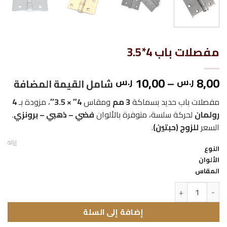
مفصلات باب 4*3.5
نطاق
10,00
–
8,00
ر.س
ر.س
شامل القيمة المضافة
السعر:
مفصلات باب حديد بسماكة
3 مم
ومقاس
4″ × 3.5″
، مزودة بـ
4
من
رولمان
لحركة سلسة، متوفرة بالألوان
فضي – ذهبي – برونزي
.
السعر
للزوج (حبتين)
.
خلال
إزالة
النوع
الألوان
المقاس
كمية مفصلات باب 4*3.5
إضافة إلى السلة