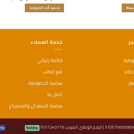
السعر:
التقييم
من
لسلة
تحديد أحد الخيارات
0
من
خلال
هناك
5
العديد
من
الأشكال
جر
خدمة العملاء
المختلفة
لهذا
المنتج.
وصية
قائمة رغباتي
يمكن
اختيار
حكام
تتبع الطلب
الخيارات
عر
سياسة الخصوصية
على
صفحة
اتصل بنا
المنتج
سياسة الاستبدال والاسترجاع