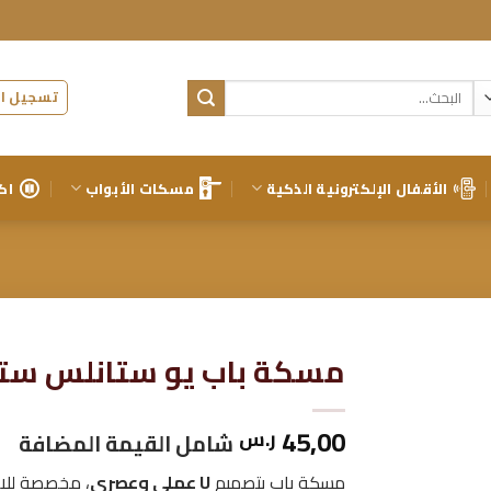
البحث
تسجيل ال
عن:
الأقفال الإلكترونية الذكية
مسكات الأبواب
اك
مسكة باب يو ستانلس ست
إضافة
45,00
ر.س
إلى
شامل القيمة المضافة
قائمة
الرغبات
مسكة باب بتصميم
U عملي وعصري
، مخصصة للا