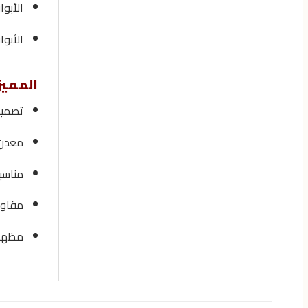
الأبوا
الأبوا
المميز
تصميم U عملي وسهل ال
معدن 304 عالي ال
مناسب
مقاوم
مظهر 