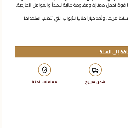
 قوة تحمل ممتازة ومقاومة عالية للصدأ والعوامل الخارجية.
ً مريحاً، وتُعد خياراً مثالياً للأبواب التي تتطلب استخداماً
فة إلى السلة
شحن سريع
معاملات آمنة