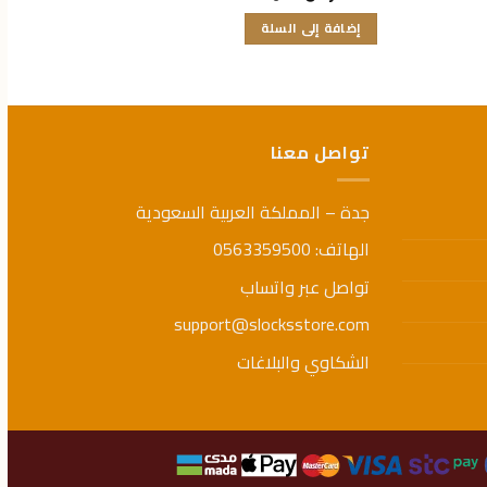
التقييم
التقيي
إضافة إلى السلة
تحدي
0
0
من
من
هناك
5
5
العديد
من
الأشك
تواصل معنا
المختل
لهذا
المنتج.
جدة – المملكة العربية السعودية
يمكن
الهاتف: 0563359500
اختيار
الخيار
تواصل عبر واتساب
على
support@slocksstore.com
صفحة
المنتج
الشكاوي والبلاغات