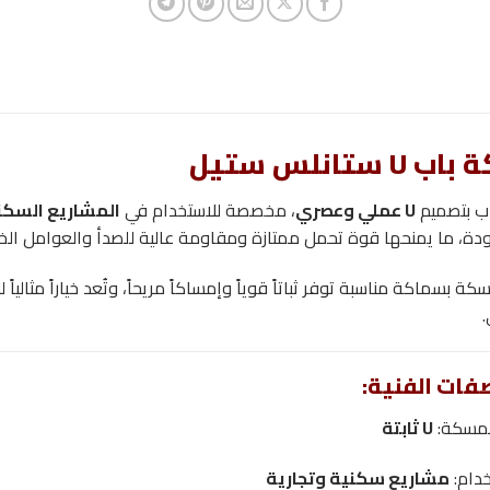
 ستانلس ستيل
ب بتصميم
U عملي وعصري
، مخصصة للاستخدام في
المشاريع السكني
ودة، ما يمنحها قوة تحمل ممتازة ومقاومة عالية للصدأ والعوامل الخا
سكة بسماكة مناسبة توفر ثباتاً قوياً وإمساكاً مريحاً، وتُعد خياراً مثاليا
.
فات الفنية:
لمسكة:
U ثابتة
خدام:
مشاريع سكنية وتجارية