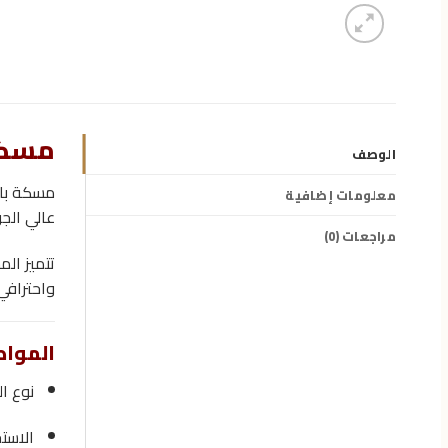
مسكة باب U
الوصف
مسكة با
معلومات إضافية
عالي الج
مراجعات (0)
تتميز الم
واحترافي
المواص
نوع ا
الاست