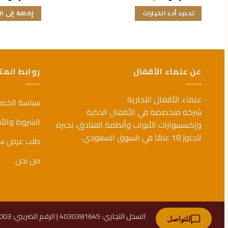
التقييم
التقييم
تحديد أحد الخيارات
إضافة إلى ا
0
0
من
من
هناك
5
5
العديد
من
الأشكال
عن علماء الأقفال
روابط المت
المختلفة
لهذا
المنتج.
علماء الأقفال التجارية
سياسة الخص
يمكن
شركة متخصصة في الأقفال الذكية
اختيار
الشروط والأ
وإكسسوارات الأبواب وأنظمة الفنادق، بخبرة
الخيارات
تتجاوز 18 عامًا في السوق السعودي.
طلب عرض س
على
صفحة
من نحن
المنتج
السجل التجاري: 4030381645 | الرقم الضريبي: 310575600900003 | الرقم الوطني الموحد: 7017240719
للتواصل