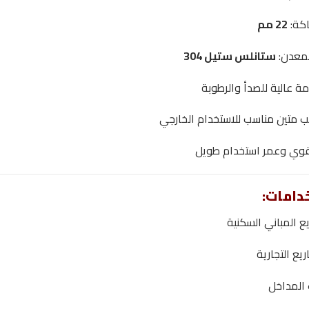
كة:
22 مم
لمعدن:
ستانلس ستيل 304
ة عالية للصدأ والرطوبة
 متين مناسب للاستخدام الخارجي
قوي وعمر استخدام طويل
دامات:
ع المباني السكنية
يع التجارية
 المداخل