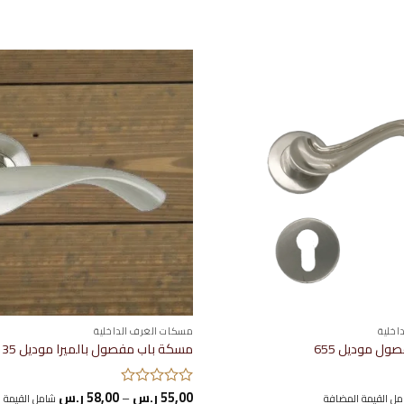
إضافة
إلى
قائمة
الرغبات
اخلية
مسكات الغرف الداخلية
ل موديل 655
مسكة باب مفصول بالميرا موديل 1135
نطاق
55,00
ر.س
–
58,00
ر.س
ل القيمة المضافة
تم
شامل القيمة 