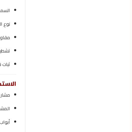
السما
نوع ا
مقاوم
تشطيب
ثبات 
الاستخ
مشاري
المشار
أبواب