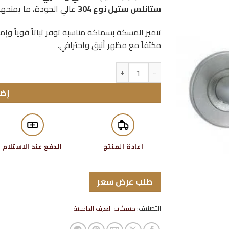
ستانلس ستيل نوع 304
عالي الجودة، ما يمنحها
تتميز المسكة بسماكة مناسبة توفر ثباتاً قوياً وإمساكا
مكثفاً مع مظهر أنيق واحترافي.
كمية مسكة باب يو ستانلس ستيل
إضا
اعادة المنتج
الدفع عند الاستلام
طلب عرض سعر
التصنيف:
مسكات الغرف الداخلية