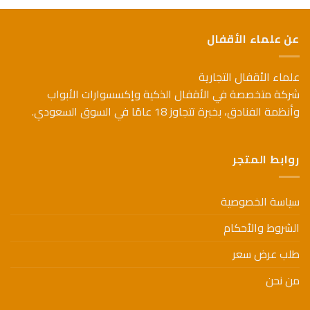
العديد
من
من
الأشكال
الأشكال
عن علماء الأقفال
المختلفة
المختلفة
لهذا
لهذا
المنتج.
علماء الأقفال التجارية
المنتج.
يمكن
يمكن
شركة متخصصة في الأقفال الذكية وإكسسوارات الأبواب
اختيار
اختيار
وأنظمة الفنادق، بخبرة تتجاوز 18 عامًا في السوق السعودي.
الخيارات
الخيارات
على
على
صفحة
صفحة
المنتج
روابط المتجر
المنتج
سياسة الخصوصية
الشروط والأحكام
طلب عرض سعر
من نحن