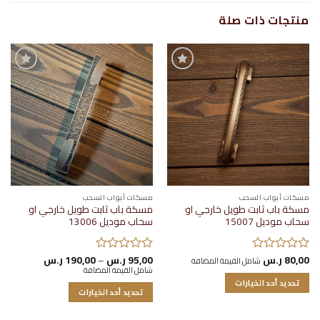
منتجات ذات صلة
إضافة
إضافة
إلى
إلى
قائمة
قائمة
الرغبات
الرغبات
مسكات أبواب السحب
مسكات أبواب السحب
مسكة باب ثابت طويل خارجي او
مسكة باب ثابت طويل خارجي او
سحاب موديل 15007
سحاب موديل 13006
نطاق
80,00
ر.س
95,00
ر.س
–
190,00
ر.س
تم
شامل القيمة المضافة
تم
السعر:
شامل القيمة المضافة
التقييم
التقييم
من
تحديد أحد الخيارات
0
0
تحديد أحد الخيارات
خلال
من
من
هناك
هناك
5
5
العديد