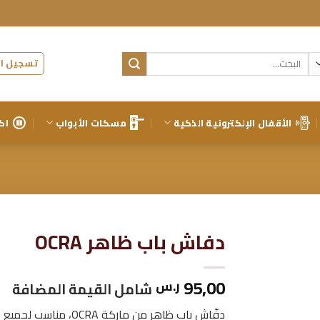
البحث
تسجيل ال
عن:
الأقفال الإلكترونية الذكية
مسكات الأبواب
اك
دفاش باب ظاهر OCRA
إضافة
95,00
ر.س
إلى
شامل القيمة المضافة
قائمة
الرغبات