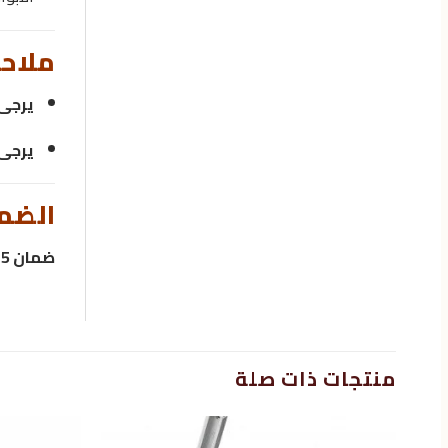
ملاح
يرجى 
يرجى 
الضم
ضمان 5 سنوات
منتجات ذات صلة