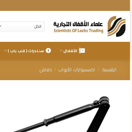
تخطي
للمحتوى
الأقفال
سلندرات ( قلب باب )
الرئيسية
/
اكسسوارات الأبواب
/
دفاش