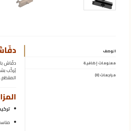
دفّاش
الوصف
دفّاش با
معلومات إضافية
يُركّب بش
مراجعات (0)
المنتظم.
المزا
تركيب
مناسب 