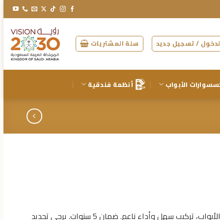
دخول / تسجيل جديد
سلة المشتريات
سسوارات الأبواب
أنظمة فندقية
دفّاش باب ظاهر من ماركة OCRA، مناسب لجميع الأبواب، تركيب سهل وأداء ناعم. ضمان 5 سنوات. يرجى تحديد