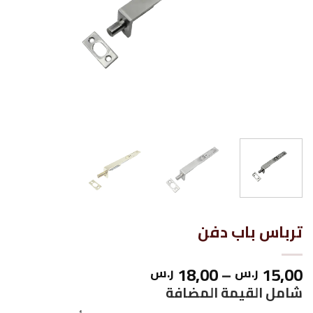
ترباس باب دفن
نطاق
18,00
–
15,00
ر.س
ر.س
السعر:
شامل القيمة المضافة
من