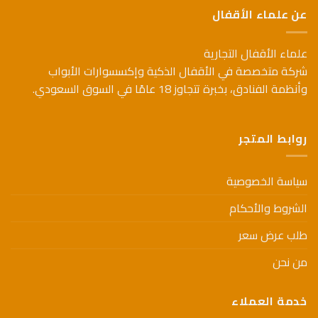
الأشكال
عن علماء الأقفال
المختلفة
المختلفة
لهذا
لهذا
المنتج.
علماء الأقفال التجارية
المنتج.
يمكن
يمكن
شركة متخصصة في الأقفال الذكية وإكسسوارات الأبواب
اختيار
اختيار
وأنظمة الفنادق، بخبرة تتجاوز 18 عامًا في السوق السعودي.
الخيارات
الخيارات
على
على
صفحة
صفحة
المنتج
روابط المتجر
المنتج
سياسة الخصوصية
الشروط والأحكام
طلب عرض سعر
من نحن
خدمة العملاء