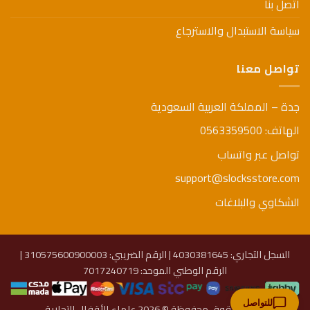
اتصل بنا
سياسة الاستبدال والاسترجاع
تواصل معنا
جدة – المملكة العربية السعودية
الهاتف: 0563359500
تواصل عبر واتساب
support@slocksstore.com
الشكاوي والبلاغات
السجل التجاري: 4030381645 | الرقم الضريبي: 310575600900003 |
الرقم الوطني الموحد: 7017240719
للتواصل
جميع الحقوق محفوظة © 2026 علماء الأقفال التجارية