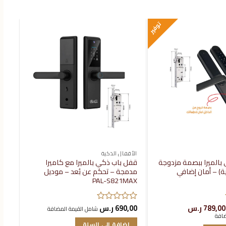
توفير
إضافة
إضافة
إلى
إلى
قائمة
قائمة
الرغبات
الرغبات
الأقفال الذكية
الأق
بالميرا ببصمة مزدوجة
قفل باب ذكي بالميرا مع كاميرا
قفل
ية) – أمان إضافي
مدمجة – تحكم عن بُعد – موديل
عرض دا
PAL-S821MAX
,00
تم
لسعر
السعر
789,00
ر.س
690,00
ر.س
الت
تم
شامل القيمة المضافة
لأصلي
الحالي
إ
ضافة
0
التقييم
و:
هو:
من
إضافة إلى السلة
0