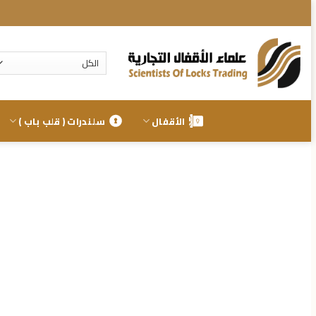
تخطي
للمحتوى
الأقفال
سلندرات ( قلب باب )